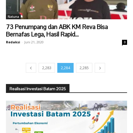
Natuna
73 Penumpang dan ABK KM Reva Bisa
Bernafas Lega, Hasil Rapid...
Redaksi
-
Juni 21, 2020
0
2,283
2,284
2,285
Realisasi Investasi Batam 2025