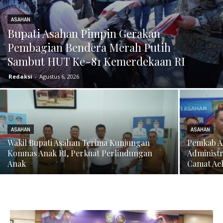
ASAHAN
Bupati Asahan Pimpin Gerakan
Pembagian Bendera Merah Putih
Sambut HUT Ke-81 Kemerdekaan RI
Redaksi
-
Agustus 6, 2026
ASAHAN
ASAHAN
Wakil Bupati Asahan Terima Kunjungan
Pemkab A
Komnas Anak RI, Perkuat Perlindungan
Administ
Anak
Camat Ae