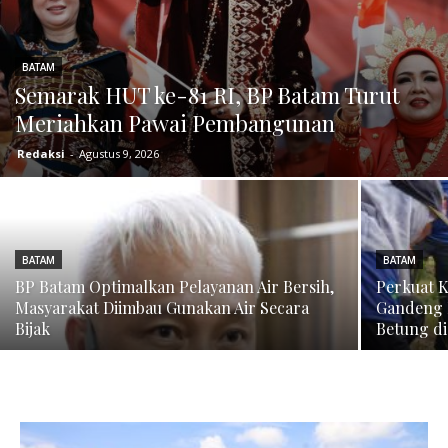
BATAM
Semarak HUT ke-81 RI, BP Batam Turut
Meriahkan Pawai Pembangunan
Redaksi
-
Agustus 9, 2026
BATAM
BATAM
BP Batam Optimalkan Pelayanan Air Bersih,
Perkuat K
Masyarakat Diimbau Gunakan Air Secara
Gandeng 
Bijak
Betung d