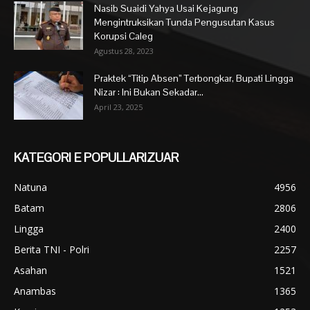
Nasib Suaidi Yahya Usai Kejagung
Mengintruksikan Tunda Pengusutan Kasus
Korupsi Caleg
Agustus 28, 2023
Praktek “Titip Absen” Terbongkar, Bupati Lingga
Nizar : Ini Bukan Sekadar...
April 23, 2025
KATEGORI E POPULLARIZUAR
Natuna
4956
Batam
2806
Lingga
2400
Berita TNI - Polri
2257
Asahan
1521
Anambas
1365