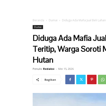
Beranda
Dumai
Diduga Ada Mafia Jual Beli Lahan 
Dumai
Diduga Ada Mafia Jual
Teritip, Warga Sorot
Hutan
Penulis
Redaksi
-
Mei 15, 2026
Bagikan