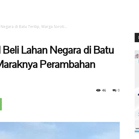
Negara di Batu Teritip, Warga Soroti...
 Beli Lahan Negara di Batu
i Maraknya Perambahan
46
0