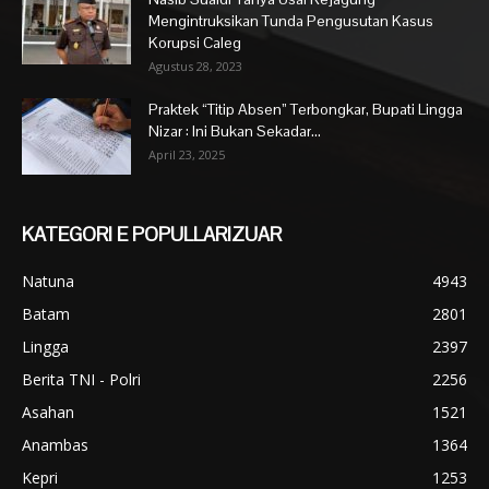
Mengintruksikan Tunda Pengusutan Kasus
Korupsi Caleg
Agustus 28, 2023
Praktek “Titip Absen” Terbongkar, Bupati Lingga
Nizar : Ini Bukan Sekadar...
April 23, 2025
KATEGORI E POPULLARIZUAR
Natuna
4943
Batam
2801
Lingga
2397
Berita TNI - Polri
2256
Asahan
1521
Anambas
1364
Kepri
1253