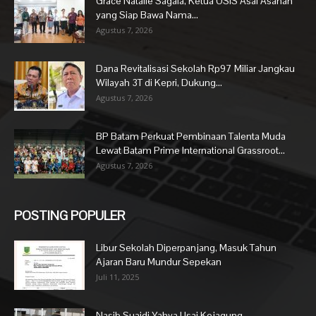
Grace Natalie Sagala, Ketua OSIS Asal Asahan
yang Siap Bawa Nama...
Agustus 7, 2026
Dana Revitalisasi Sekolah Rp97 Miliar Jangkau
Wilayah 3T di Kepri, Dukung...
Agustus 7, 2026
BP Batam Perkuat Pembinaan Talenta Muda
Lewat Batam Prime International Grassroot...
Agustus 7, 2026
POSTING POPULER
Libur Sekolah Diperpanjang, Masuk Tahun
Ajaran Baru Mundur Sepekan
Juli 11, 2025
Nasib Suaidi Yahya Usai Kejagung