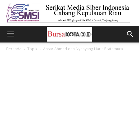
Beranda
Topik
Ansar Ahmad dan Nyanyang Haris Pratamura