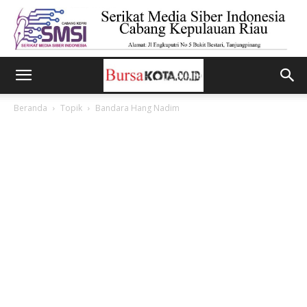
Beranda
Topik
Bandara Hang Nadim