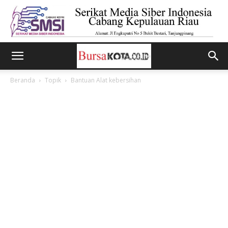
Beranda
Topik
Bantuan Alat kebersihan