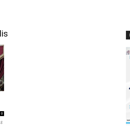
is
0
ng