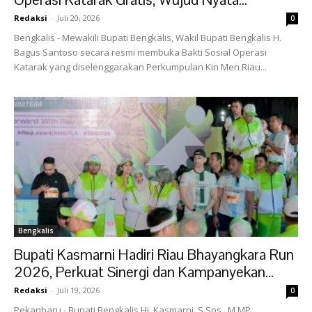
Redaksi
-
Juli 20, 2026
0
Bengkalis - Mewakili Bupati Bengkalis, Wakil Bupati Bengkalis H.
Bagus Santoso secara resmi membuka Bakti Sosial Operasi
Katarak yang diselenggarakan Perkumpulan Kin Men Riau...
Bengkalis
Bupati Kasmarni Hadiri Riau Bhayangkara Run
2026, Perkuat Sinergi dan Kampanyekan...
Redaksi
-
Juli 19, 2026
0
Pekanbaru - Bupati Bengkalis Hj. Kasmarni, S.Sos., M.MP.,