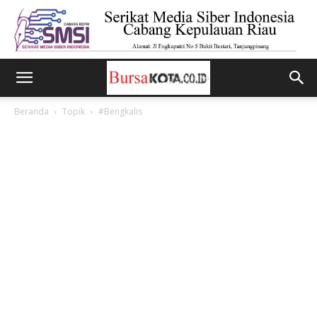
Beranda
Topik
#Bengkalis