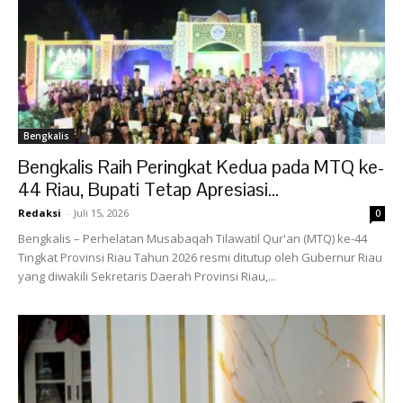
Bengkalis
Bengkalis Raih Peringkat Kedua pada MTQ ke-
44 Riau, Bupati Tetap Apresiasi...
Redaksi
-
Juli 15, 2026
0
Bengkalis – Perhelatan Musabaqah Tilawatil Qur'an (MTQ) ke-44
Tingkat Provinsi Riau Tahun 2026 resmi ditutup oleh Gubernur Riau
yang diwakili Sekretaris Daerah Provinsi Riau,...