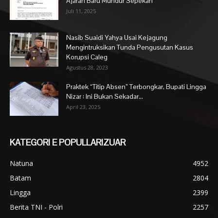
Ajaran Baru Mundur Sepekan
Juli 11, 2025
Nasib Suaidi Yahya Usai Kejagung
Mengintruksikan Tunda Pengusutan Kasus
Korupsi Caleg
Agustus 28, 2023
Praktek “Titip Absen” Terbongkar, Bupati Lingga
Nizar : Ini Bukan Sekadar...
April 23, 2025
KATEGORI E POPULLARIZUAR
Natuna
4952
Batam
2804
Lingga
2399
Berita TNI - Polri
2257