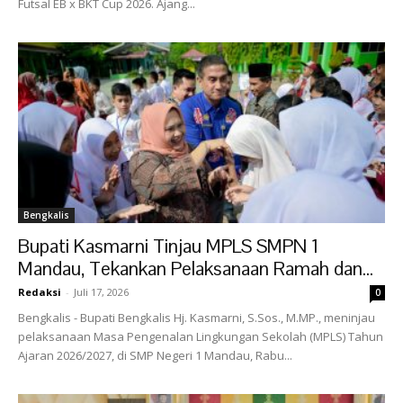
Futsal EB x BKT Cup 2026. Ajang...
Bengkalis
Bupati Kasmarni Tinjau MPLS SMPN 1
Mandau, Tekankan Pelaksanaan Ramah dan...
Redaksi
-
Juli 17, 2026
0
Bengkalis - Bupati Bengkalis Hj. Kasmarni, S.Sos., M.MP., meninjau
pelaksanaan Masa Pengenalan Lingkungan Sekolah (MPLS) Tahun
Ajaran 2026/2027, di SMP Negeri 1 Mandau, Rabu...