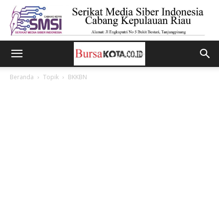
Beranda
Topik
BKKBN