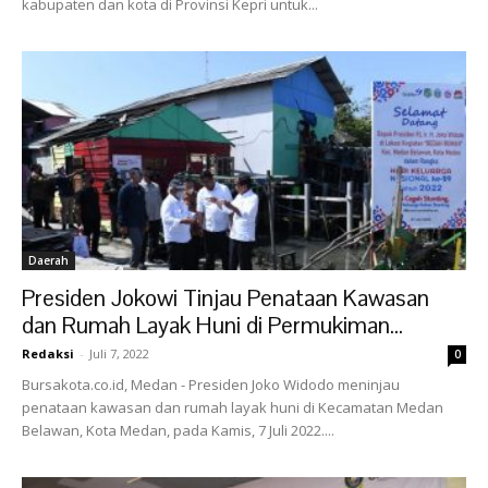
kabupaten dan kota di Provinsi Kepri untuk...
Daerah
Presiden Jokowi Tinjau Penataan Kawasan
dan Rumah Layak Huni di Permukiman...
Redaksi
-
Juli 7, 2022
0
Bursakota.co.id, Medan - Presiden Joko Widodo meninjau
penataan kawasan dan rumah layak huni di Kecamatan Medan
Belawan, Kota Medan, pada Kamis, 7 Juli 2022....