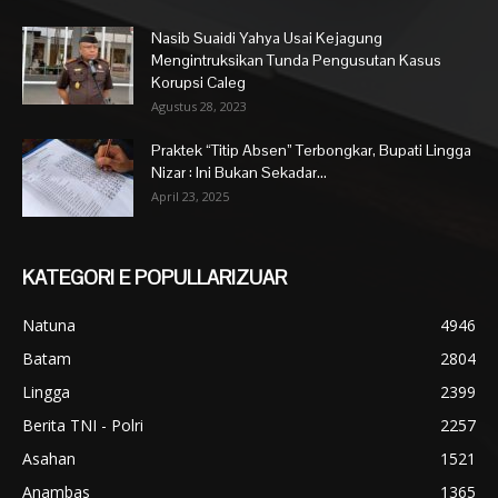
Nasib Suaidi Yahya Usai Kejagung
Mengintruksikan Tunda Pengusutan Kasus
Korupsi Caleg
Agustus 28, 2023
Praktek “Titip Absen” Terbongkar, Bupati Lingga
Nizar : Ini Bukan Sekadar...
April 23, 2025
KATEGORI E POPULLARIZUAR
Natuna
4946
Batam
2804
Lingga
2399
Berita TNI - Polri
2257
Asahan
1521
Anambas
1365