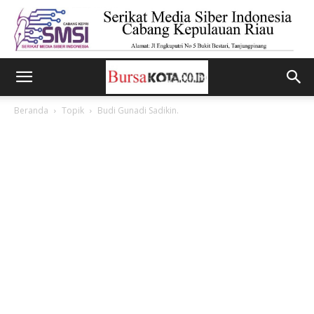
Beranda
Topik
Budi Gunadi Sadikin.