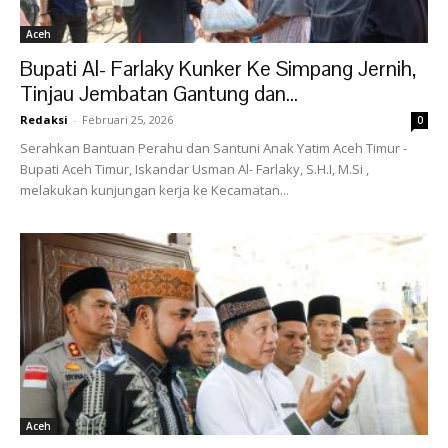
Aceh
Bupati Al- Farlaky Kunker Ke Simpang Jernih,
Tinjau Jembatan Gantung dan...
Redaksi
-
Februari 25, 2026
0
Serahkan Bantuan Perahu dan Santuni Anak Yatim Aceh Timur -
Bupati Aceh Timur, Iskandar Usman Al- Farlaky, S.H.I, M.Si ,
melakukan kunjungan kerja ke Kecamatan...
Aceh