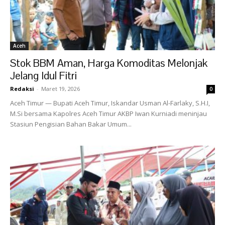
Aceh
Stok BBM Aman, Harga Komoditas Melonjak
Jelang Idul Fitri
Redaksi
-
Maret 19, 2026
0
Aceh Timur — Bupati Aceh Timur, Iskandar Usman Al-Farlaky, S.H.I,
M.Si bersama Kapolres Aceh Timur AKBP Iwan Kurniadi meninjau
Stasiun Pengisian Bahan Bakar Umum...