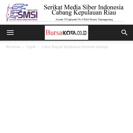
Beranda
Topik
Calon Bupati Waykanan Resmen Kadapi