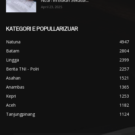
Nizar : Ini Bukan Sekadar...
April 23, 2025
KATEGORI E POPULLARIZUAR
Natuna
4947
Batam
2804
Lingga
2399
Berita TNI - Polri
2257
Asahan
1521
Anambas
1365
Kepri
1253
Aceh
1182
Tanjungpinang
1124