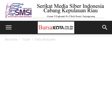
Beranda
Topik
Deby Maryanti