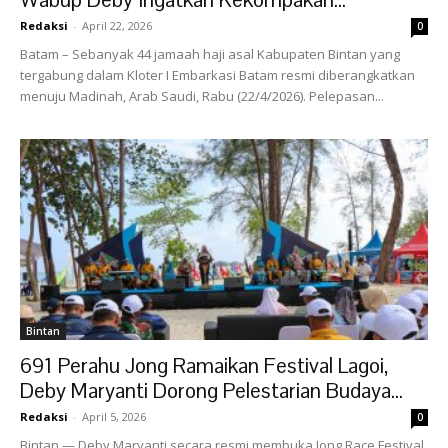
Redaksi
-
April 22, 2026
0
Batam – Sebanyak 44 jamaah haji asal Kabupaten Bintan yang
tergabung dalam Kloter I Embarkasi Batam resmi diberangkatkan
menuju Madinah, Arab Saudi, Rabu (22/4/2026). Pelepasan...
Bintan
691 Perahu Jong Ramaikan Festival Lagoi,
Deby Maryanti Dorong Pelestarian Budaya...
Redaksi
-
April 5, 2026
0
Bintan — Deby Maryanti secara resmi membuka Jong Race Festival