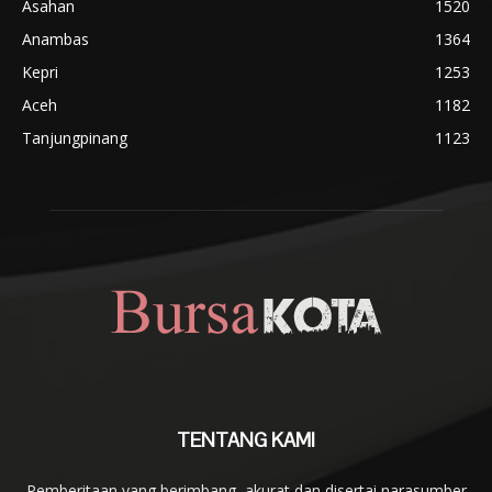
Asahan
1520
Anambas
1364
Kepri
1253
Aceh
1182
Tanjungpinang
1123
TENTANG KAMI
Pemberitaan yang berimbang, akurat dan disertai narasumber