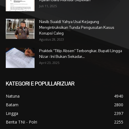
Juli 11, 2025
Nasib Suaidi Yahya Usai Kejagung
Mengintruksikan Tunda Pengusutan Kasus
Korupsi Caleg
Agustus 28, 2023
Praktek “Titip Absen” Terbongkar, Bupati Lingga
Nizar : Ini Bukan Sekadar...
April 23, 2025
KATEGORI E POPULLARIZUAR
Natuna
4940
Batam
2800
Lingga
2397
Berita TNI - Polri
2255