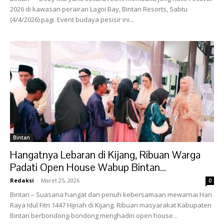
2026 di kawasan perairan Lagoi Bay, Bintan Resorts, Sabtu
(4/4/2026) pagi. Event budaya pesisir ini...
Bintan
Hangatnya Lebaran di Kijang, Ribuan Warga
Padati Open House Wabup Bintan...
Redaksi
-
Maret 25, 2026
0
Bintan – Suasana hangat dan penuh kebersamaan mewarnai Hari
Raya Idul Fitri 1447 Hijriah di Kijang. Ribuan masyarakat Kabupaten
Bintan berbondong-bondong menghadiri open house...