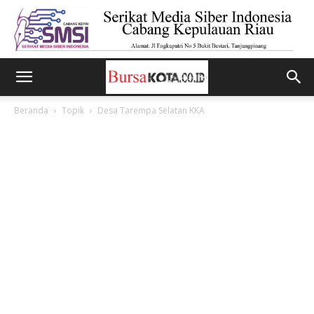
Beranda
Topik
Desa Tarempa Selatan KKA