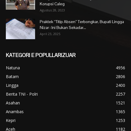
Korupsi Caleg
Agustus 28, 2023
Praktek “Titip Absen” Terbongkar, Bupati Lingga
Nizar : Ini Bukan Sekadar...
April 23, 2025
KATEGORI E POPULLARIZUAR
Natuna
4956
Batam
2806
Lingga
2400
Berita TNI - Polri
2257
Asahan
1521
Anambas
1365
Kepri
1253
Aceh
1182