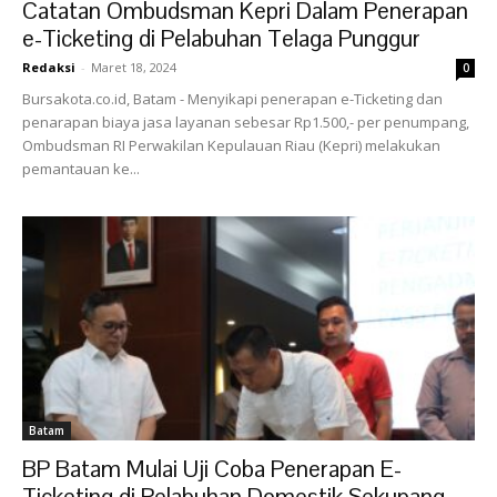
Catatan Ombudsman Kepri Dalam Penerapan
e-Ticketing di Pelabuhan Telaga Punggur
Redaksi
-
Maret 18, 2024
0
Bursakota.co.id, Batam - Menyikapi penerapan e-Ticketing dan
penarapan biaya jasa layanan sebesar Rp1.500,- per penumpang,
Ombudsman RI Perwakilan Kepulauan Riau (Kepri) melakukan
pemantauan ke...
Batam
BP Batam Mulai Uji Coba Penerapan E-
Ticketing di Pelabuhan Domestik Sekupang...