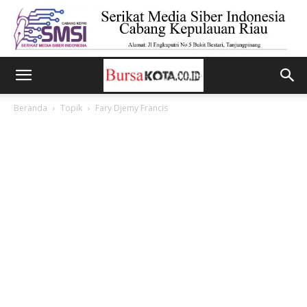
Beranda
Topik
Fary Djemy Francis