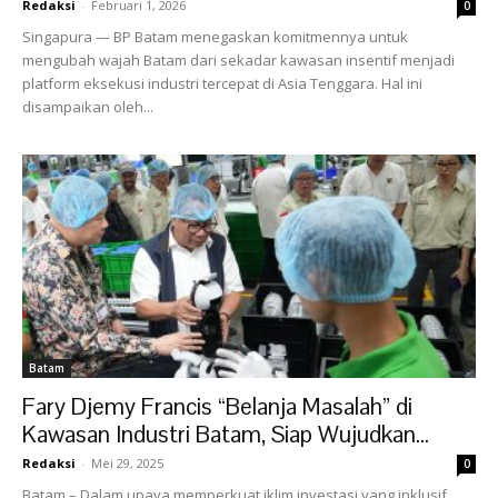
Redaksi
-
Februari 1, 2026
0
Singapura — BP Batam menegaskan komitmennya untuk
mengubah wajah Batam dari sekadar kawasan insentif menjadi
platform eksekusi industri tercepat di Asia Tenggara. Hal ini
disampaikan oleh...
Batam
Fary Djemy Francis “Belanja Masalah” di
Kawasan Industri Batam, Siap Wujudkan...
Redaksi
-
Mei 29, 2025
0
Batam – Dalam upaya memperkuat iklim investasi yang inklusif