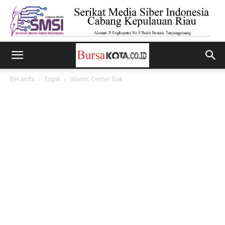
Beranda
Topik
Islamic Center Siak