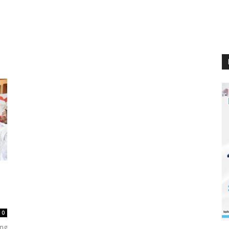
0
ang