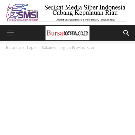
Beranda
Topik
Kakanwil Imigrasi Provinsi Kepri