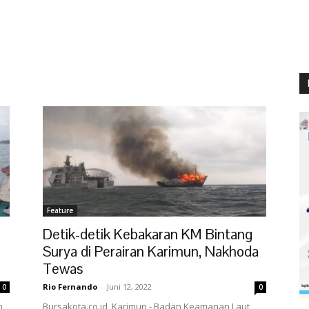
Feature
Detik-detik Kebakaran KM Bintang
Surya di Perairan Karimun, Nakhoda
Tewas
Rio Fernando
-
Juni 12, 2022
0
0
n
Bursakota.co.id, Karimun - Badan Keamanan Laut