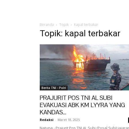
Beranda
Topik
Kapal terbakar
Topik: kapal terbakar
Berita TNI - Polri
PRAJURIT POS TNI AL SUBI
EVAKUASI ABK KM LYYRA YANG
KANDAS...
Redaksi
-
Maret 18, 2025
Natuna - Prajurit Pos TNI AL Subi (Posal Subi) jajara