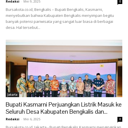
Redaksi
-
Mei 9, 2025
0
Bursakota.co.id, Bengkalis – Bupati Bengkalis, Kasmarni,
menyebutkan bahwa Kabupaten Bengkalis menyimpan begitu
banyak potensi pariwisata yang sangat luar biasa di berbagai
desa. Hal tersebut...
Jakarta
Bupati Kasmarni Perjuangkan Listrik Masuk ke
Seluruh Desa Kabupaten Bengkalis dan...
Redaksi
-
Mei 6, 2025
0
Bursakota.co.id, Jakarta - Bupati Bengkalis Kasmarni menginginkan