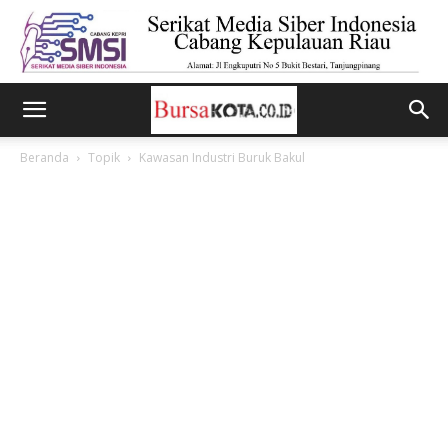
Beranda
Topik
Kawasan Industri Buruk Bakul