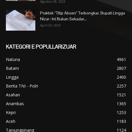
Agustus 28, 2023
Praktek “Titip Absen” Terbongkar, Bupati Lingga
Nizar : Ini Bukan Sekadar...
April 23, 2025
KATEGORI E POPULLARIZUAR
Natuna
4961
Batam
2807
Lingga
2400
Berita TNI - Polri
2257
Asahan
1521
Anambas
1365
Kepri
1253
Aceh
1183
Tanjungpinang
1124