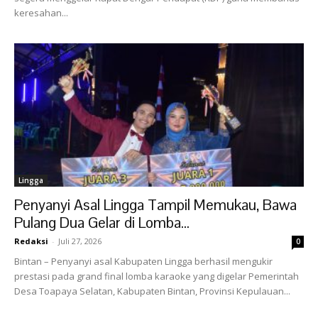
keresahan...
Lingga
Penyanyi Asal Lingga Tampil Memukau, Bawa
Pulang Dua Gelar di Lomba...
Redaksi
-
Juli 27, 2026
0
Bintan – Penyanyi asal Kabupaten Lingga berhasil mengukir
prestasi pada grand final lomba karaoke yang digelar Pemerintah
Desa Toapaya Selatan, Kabupaten Bintan, Provinsi Kepulauan...