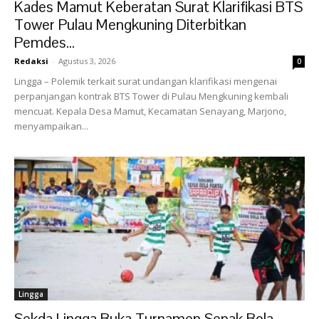
Kades Mamut Keberatan Surat Klarifikasi BTS
Tower Pulau Mengkuning Diterbitkan
Pemdes...
Redaksi
-
Agustus 3, 2026
0
Lingga – Polemik terkait surat undangan klarifikasi mengenai
perpanjangan kontrak BTS Tower di Pulau Mengkuning kembali
mencuat. Kepala Desa Mamut, Kecamatan Senayang, Marjono,
menyampaikan...
Lingga
Sekda Lingga Buka Turnamen Sepak Bola