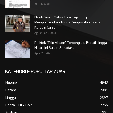
Juli 11, 2025
Nasib Suaidi Yahya Usai Kejagung
Mengintruksikan Tunda Pengusutan Kasus
Korupsi Caleg
Agustus 28, 2023
Praktek “Titip Absen” Terbongkar, Bupati Lingga
Nizar : Ini Bukan Sekadar...
April 23, 2025
KATEGORI E POPULLARIZUAR
Natuna
4943
Batam
2801
Lingga
2397
Berita TNI - Polri
2256
Asahan
1521