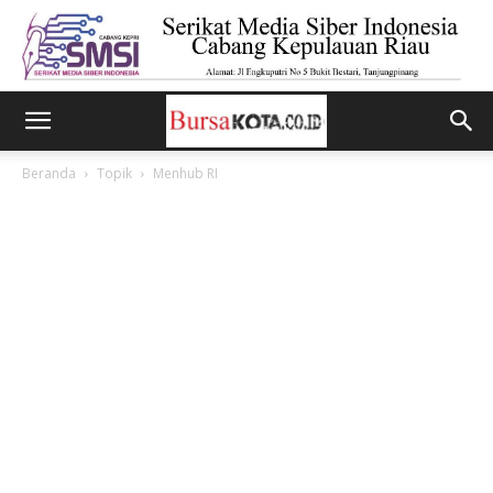
Beranda
Topik
Menhub RI