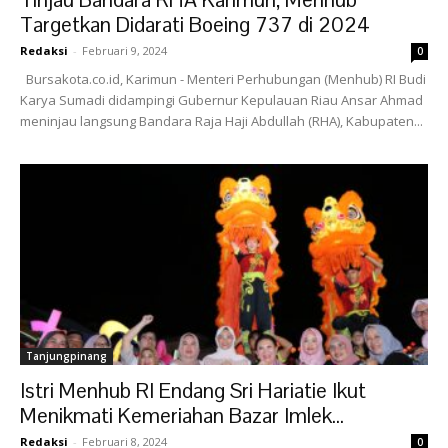
Targetkan Didarati Boeing 737 di 2024
Redaksi
-
Februari 9, 2024
0
Bursakota.co.id, Karimun - Menteri Perhubungan (Menhub) RI Budi
Karya Sumadi didampingi Gubernur Kepulauan Riau Ansar Ahmad
meninjau langsung Bandara Raja Haji Abdullah (RHA), Kabupaten...
Tanjungpinang
Istri Menhub RI Endang Sri Hariatie Ikut
Menikmati Kemeriahan Bazar Imlek...
Redaksi
-
Februari 8, 2024
0