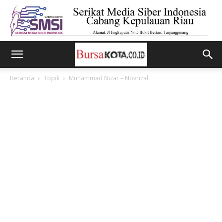
Beranda
Topik
Muhammad Nizar – Novrizal