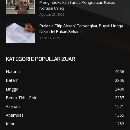
Mengintruksikan Tunda Pengusutan Kasus
Korupsi Caleg
Agustus 28, 2023
Praktek “Titip Absen” Terbongkar, Bupati Lingga
Nizar : Ini Bukan Sekadar...
April 23, 2025
KATEGORI E POPULLARIZUAR
Natuna
4956
Batam
2806
Lingga
2400
Berita TNI - Polri
2257
Asahan
1521
Anambas
1365
Kepri
1253