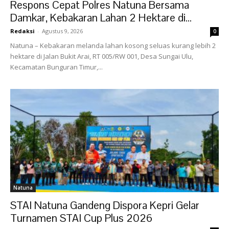
Respons Cepat Polres Natuna Bersama
Damkar, Kebakaran Lahan 2 Hektare di...
Redaksi
-
Agustus 9, 2026
0
Natuna – Kebakaran melanda lahan kosong seluas kurang lebih 2
hektare di Jalan Bukit Arai, RT 005/RW 001, Desa Sungai Ulu,
Kecamatan Bunguran Timur,...
Natuna
STAI Natuna Gandeng Dispora Kepri Gelar
Turnamen STAI Cup Plus 2026