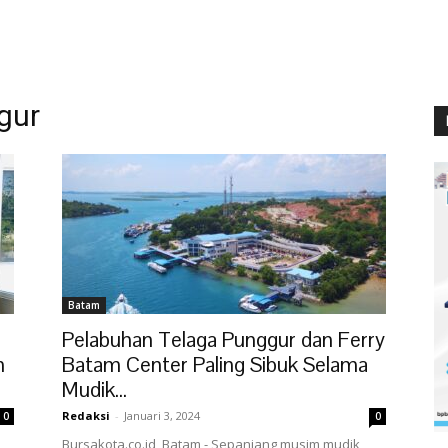
gur
Batam
Pelabuhan Telaga Punggur dan Ferry
n
Batam Center Paling Sibuk Selama
Mudik...
Redaksi
-
Januari 3, 2024
0
0
Bursakota.co.id, Batam - Sepanjang musim mudik