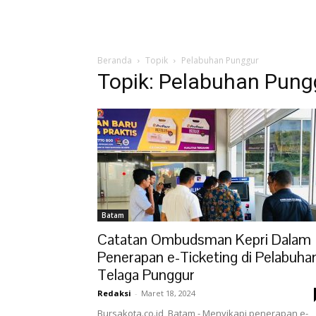
Beranda
Topik
Pelabuhan Punggur
Topik: Pelabuhan Pung
Batam
Catatan Ombudsman Kepri Dalam
Penerapan e-Ticketing di Pelabuha
Telaga Punggur
Redaksi
-
Maret 18, 2024
Bursakota.co.id, Batam - Menyikapi penerapan e-