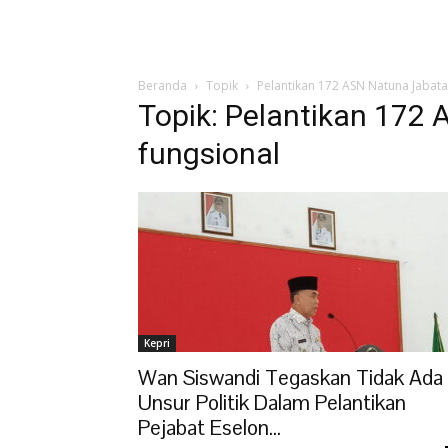
Beranda
Topik
Pelantikan 172 ASN Natuna Jabata
Topik: Pelantikan 172
fungsional
Kepri
Wan Siswandi Tegaskan Tidak Ada
Unsur Politik Dalam Pelantikan
Pejabat Eselon...