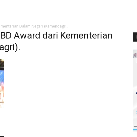
menterian Dalam Negeri (Kemendagri).
BD Award dari Kementerian
gri).