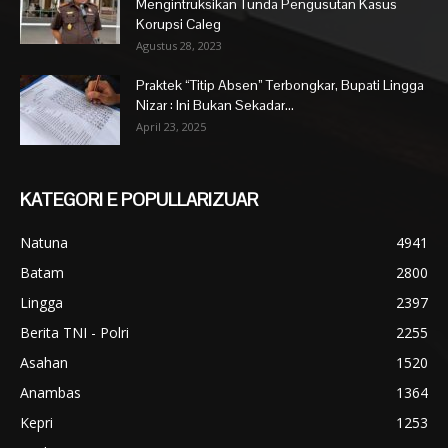
Mengintruksikan Tunda Pengusutan Kasus
Korupsi Caleg
Agustus 28, 2023
Praktek “Titip Absen” Terbongkar, Bupati Lingga
Nizar : Ini Bukan Sekadar...
April 23, 2025
KATEGORI E POPULLARIZUAR
Natuna
4941
Batam
2800
Lingga
2397
Berita TNI - Polri
2255
Asahan
1520
Anambas
1364
Kepri
1253