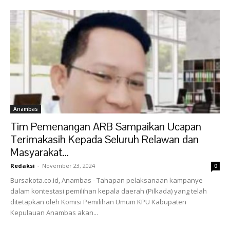
Anambas
Tim Pemenangan ARB Sampaikan Ucapan
Terimakasih Kepada Seluruh Relawan dan
Masyarakat...
Redaksi
-
November 23, 2024
0
Bursakota.co.id, Anambas - Tahapan pelaksanaan kampanye
dalam kontestasi pemilihan kepala daerah (Pilkada) yang telah
ditetapkan oleh Komisi Pemilihan Umum KPU Kabupaten
Kepulauan Anambas akan...