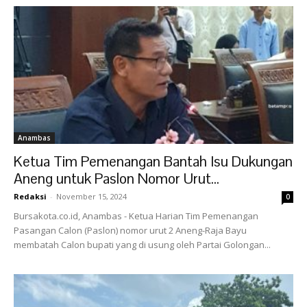
Anambas
Ketua Tim Pemenangan Bantah Isu Dukungan
Aneng untuk Paslon Nomor Urut...
Redaksi
-
November 15, 2024
0
Bursakota.co.id, Anambas - Ketua Harian Tim Pemenangan
Pasangan Calon (Paslon) nomor urut 2 Aneng-Raja Bayu
membatah Calon bupati yang di usung oleh Partai Golongan...