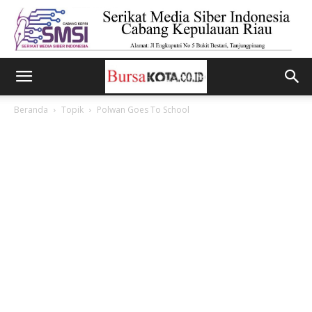
Beranda
Topik
Polwan Goes To School