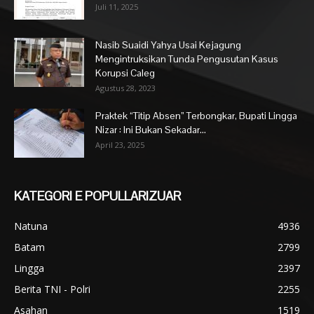
Juli 11, 2025
Nasib Suaidi Yahya Usai Kejagung
Mengintruksikan Tunda Pengusutan Kasus
Korupsi Caleg
Agustus 28, 2023
Praktek “Titip Absen” Terbongkar, Bupati Lingga
Nizar : Ini Bukan Sekadar...
April 23, 2025
KATEGORI E POPULLARIZUAR
Natuna
4936
Batam
2799
Lingga
2397
Berita TNI - Polri
2255
Asahan
1519