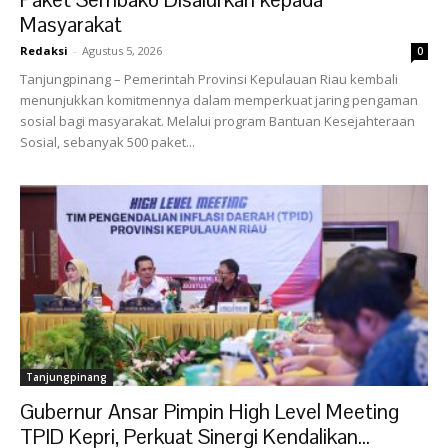
Masyarakat
Redaksi
-
Agustus 5, 2026
0
Tanjungpinang – Pemerintah Provinsi Kepulauan Riau kembali
menunjukkan komitmennya dalam memperkuat jaring pengaman
sosial bagi masyarakat. Melalui program Bantuan Kesejahteraan
Sosial, sebanyak 500 paket...
Tanjungpinang
Gubernur Ansar Pimpin High Level Meeting
TPID Kepri, Perkuat Sinergi Kendalikan...