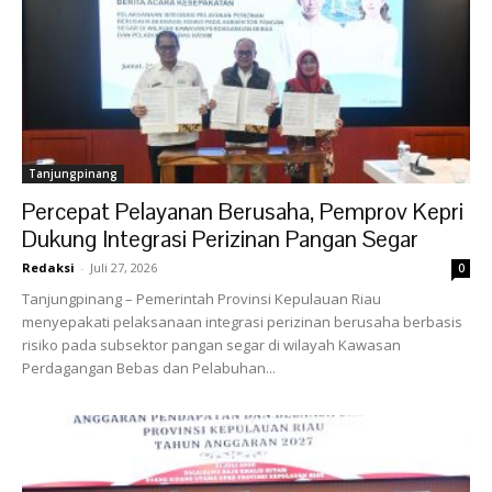
Tanjungpinang
Percepat Pelayanan Berusaha, Pemprov Kepri
Dukung Integrasi Perizinan Pangan Segar
Redaksi
-
Juli 27, 2026
0
Tanjungpinang – Pemerintah Provinsi Kepulauan Riau
menyepakati pelaksanaan integrasi perizinan berusaha berbasis
risiko pada subsektor pangan segar di wilayah Kawasan
Perdagangan Bebas dan Pelabuhan...