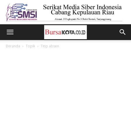
Beranda
Topik
Titip absen