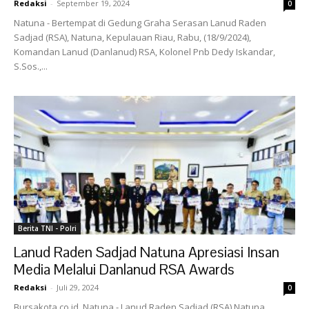
Redaksi
-
September 19, 2024
0
Natuna - Bertempat di Gedung Graha Serasan Lanud Raden
Sadjad (RSA), Natuna, Kepulauan Riau, Rabu, (18/9/2024),
Komandan Lanud (Danlanud) RSA, Kolonel Pnb Dedy Iskandar,
S.Sos.,...
Berita TNI - Polri
Lanud Raden Sadjad Natuna Apresiasi Insan
Media Melalui Danlanud RSA Awards
Redaksi
-
Juli 29, 2024
0
Bursakota.co.id, Natuna - Lanud Raden Sadjad (RSA) Natuna