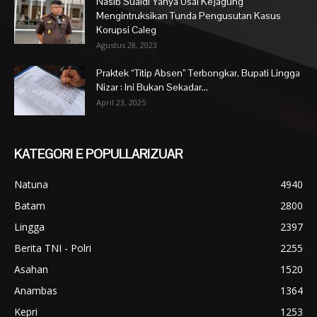
Nasib Suaidi Yahya Usai Kejagung
Mengintruksikan Tunda Pengusutan Kasus
Korupsi Caleg
Agustus 28, 2023
Praktek “Titip Absen” Terbongkar, Bupati Lingga
Nizar : Ini Bukan Sekadar...
April 23, 2025
KATEGORI E POPULLARIZUAR
Natuna
4940
Batam
2800
Lingga
2397
Berita TNI - Polri
2255
Asahan
1520
Anambas
1364
Kepri
1253