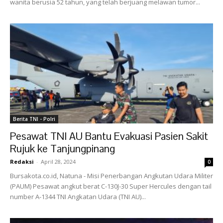
wanita berusia 52 tahun, yang telah berjuang melawan tumor...
Berita TNI - Polri
Pesawat TNI AU Bantu Evakuasi Pasien Sakit
Rujuk ke Tanjungpinang
Redaksi
-
April 28, 2024
0
Bursakota.co.id, Natuna - Misi Penerbangan Angkutan Udara Militer
(PAUM) Pesawat angkut berat C-130J-30 Super Hercules dengan tail
number A-1344 TNI Angkatan Udara (TNI AU)...