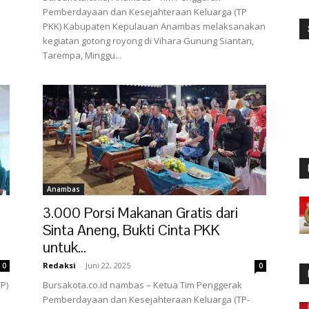
Pemberdayaan dan Kesejahteraan Keluarga (TP
PKK) Kabupaten Kepulauan Anambas melaksanakan
kegiatan gotong royong di Vihara Gunung Siantan,
Tarempa, Minggu...
Anambas
3.000 Porsi Makanan Gratis dari
Sinta Aneng, Bukti Cinta PKK
untuk...
Redaksi
-
Juni 22, 2025
0
0
P)
Bursakota.co.id nambas – Ketua Tim Penggerak
Pemberdayaan dan Kesejahteraan Keluarga (TP-