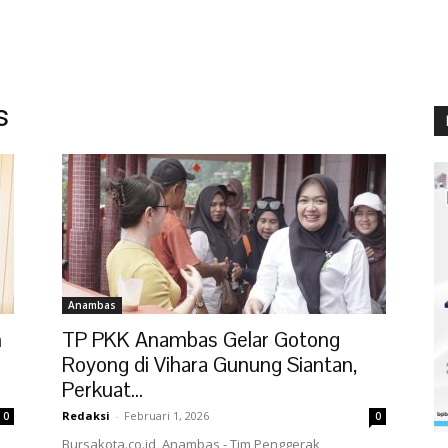
s
Anambas
n
TP PKK Anambas Gelar Gotong
Royong di Vihara Gunung Siantan,
Perkuat...
Redaksi
-
Februari 1, 2026
0
0
Bursakota.co.id, Anambas - Tim Penggerak