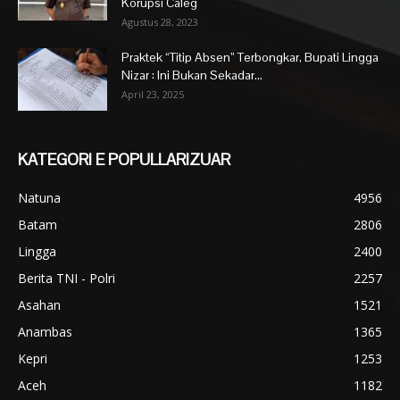
Korupsi Caleg
Agustus 28, 2023
Praktek “Titip Absen” Terbongkar, Bupati Lingga
Nizar : Ini Bukan Sekadar...
April 23, 2025
KATEGORI E POPULLARIZUAR
Natuna
4956
Batam
2806
Lingga
2400
Berita TNI - Polri
2257
Asahan
1521
Anambas
1365
Kepri
1253
Aceh
1182