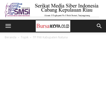
Beranda
Topik
TP PKK Kabupaten Natuna