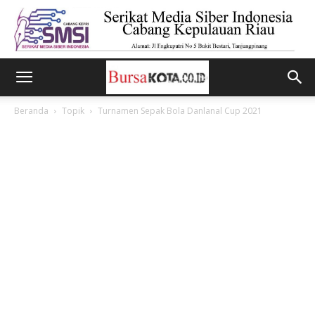
Beranda
Topik
Turnamen Sepak Bola Danlanal Cup 2021