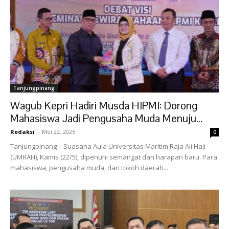
Tanjungpinang
Wagub Kepri Hadiri Musda HIPMI: Dorong
Mahasiswa Jadi Pengusaha Muda Menuju...
Redaksi
-
Mei 22, 2025
0
Tanjungpinang – Suasana Aula Universitas Maritim Raja Ali Haji
(UMRAH), Kamis (22/5), dipenuhi semangat dan harapan baru. Para
mahasiswa, pengusaha muda, dan tokoh daerah...