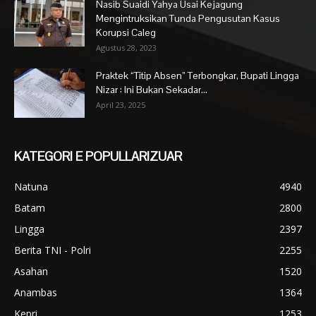
Nasib Suaidi Yahya Usai Kejagung
Mengintruksikan Tunda Pengusutan Kasus
Korupsi Caleg
Agustus 28, 2023
Praktek “Titip Absen” Terbongkar, Bupati Lingga
Nizar : Ini Bukan Sekadar...
April 23, 2025
KATEGORI E POPULLARIZUAR
Natuna
4940
Batam
2800
Lingga
2397
Berita TNI - Polri
2255
Asahan
1520
Anambas
1364
Kepri
1253