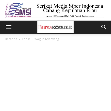
Beranda
Topik
Wagub Nyanyang