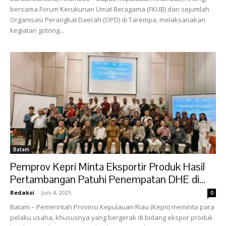
bersama Forum Kerukunan Umat Beragama (FKUB) dan sejumlah
Organisasi Perangkat Daerah (OPD) di Tarempa, melaksanakan
kegiatan gotong...
Batam
Pemprov Kepri Minta Eksportir Produk Hasil
Pertambangan Patuhi Penempatan DHE di...
Redaksi
-
Juni 4, 2025
0
Batam – Pemerintah Provinsi Kepulauan Riau (Kepri) meminta para
pelaku usaha, khususnya yang bergerak di bidang ekspor produk