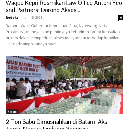
Wagub Kepri Resmikan Law Office Antoni Yeo
and Partners: Dorong Akses...
Redaksi
-
Juni 15, 2025
0
Batam – Wakil Gubernur Kepulauan Riau, Nyanyang Haris
Pratamura, menegaskan pentingnya kehadiran kantor konsultan
hukum dalam memperluas akses masyarakat terhadap keadilan.
Hal itu disampaikannya saat...
Batam
2 Ton Sabu Dimusnahkan di Batam: Aksi
Tegas Negara Lindungi Generasi...