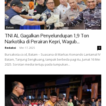
Batam
TNI AL Gagalkan Penyelundupan 1,9 Ton
Narkotika di Perairan Kepri, Wagub...
Redaksi
-
Mei 17, 2025
0
Bursakota.co.id, Batam – Suasana di Markas Komando Lantamal IV
Batam, Tanjung Sengkuang, tampak berbeda pagi itu, Jumat 16 Mei
2025. Sorotan media tertuju pada tumpukan...