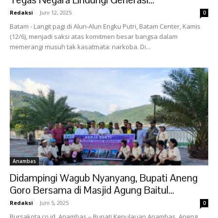
Redaksi
-
Juni 12, 2025
0
Batam - Langit pagi di Alun-Alun Engku Putri, Batam Center, Kamis
(12/6), menjadi saksi atas komitmen besar bangsa dalam
memerangi musuh tak kasatmata: narkoba. Di...
Anambas
Didampingi Wagub Nyanyang, Bupati Aneng
Goro Bersama di Masjid Agung Baitul...
Redaksi
-
Juni 5, 2025
0
Bursakota.co.id, Anambas – Bupati Kepulauan Anambas, Aneng,