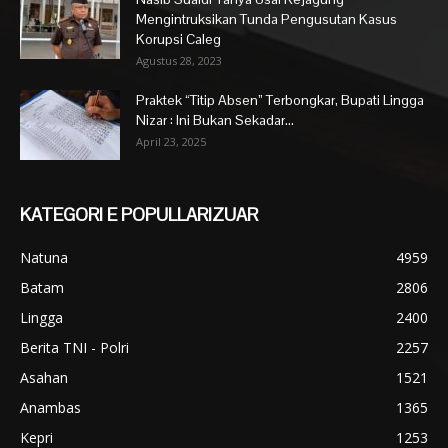
Mengintruksikan Tunda Pengusutan Kasus
Korupsi Caleg
Agustus 28, 2023
Praktek “Titip Absen” Terbongkar, Bupati Lingga
Nizar : Ini Bukan Sekadar...
April 23, 2025
KATEGORI E POPULLARIZUAR
Natuna
4959
Batam
2806
Lingga
2400
Berita TNI - Polri
2257
Asahan
1521
Anambas
1365
Kepri
1253