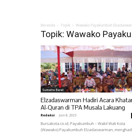
Beranda
Topik
Wawako Payakumbuh Elzadaswa
Topik: Wawako Payak
Sumatra Barat
Elzadaswarman Hadiri Acara Khat
Al-Quran di TPA Musala Lakuang
Redaksi
-
Juni 8, 2025
Bursakota.co.id, Payakumbuh – Wakil Wali Kota
(Wawako) Payakumbuh Elzadaswarman, menghadi