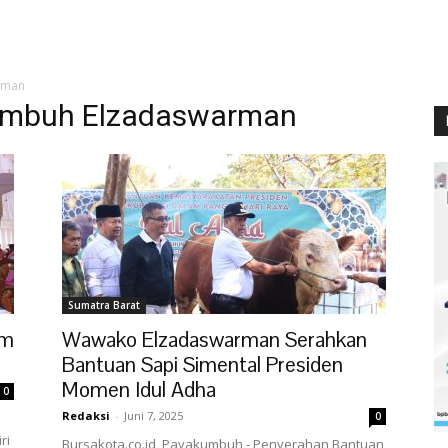
rman
umbuh Elzadaswarman
Sumatra Barat
am
Wawako Elzadaswarman Serahkan
Bantuan Sapi Simental Presiden
Momen Idul Adha
0
Redaksi
-
Juni 7, 2025
0
ri
Bursakota.co.id, Payakumbuh - Penyerahan Bantuan