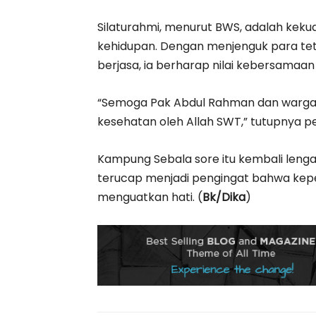
Silaturahmi, menurut BWS, adalah kekua
kehidupan. Dengan menjenguk para te
berjasa, ia berharap nilai kebersamaan
“Semoga Pak Abdul Rahman dan warga la
kesehatan oleh Allah SWT,” tutupnya p
Kampung Sebala sore itu kembali leng
terucap menjadi pengingat bahwa keped
menguatkan hati. (
Bk/Dika
)