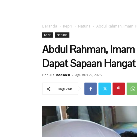
Beranda
Kepri
Natuna
Abdul Rahman, Imam Tua
Kepri
Natuna
Abdul Rahman, Imam Tu
Dapat Sapaan Hanga
Penulis
Redaksi
-
Agustus 29, 2025
Bagikan