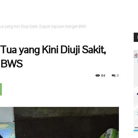
 yang Kini Diuji Sakit, Dapat Sapaan Hangat BWS
a yang Kini Diuji Sakit,
t BWS
84
0