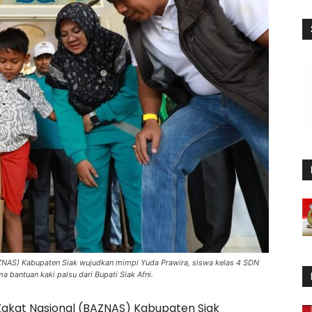
AZNAS) Kabupaten Siak wujudkan mimpi Yuda Prawira, siswa kelas 4 SDN
a bantuan kaki palsu dari Bupati Siak Afni.
Zakat Nasional (BAZNAS) Kabupaten Siak