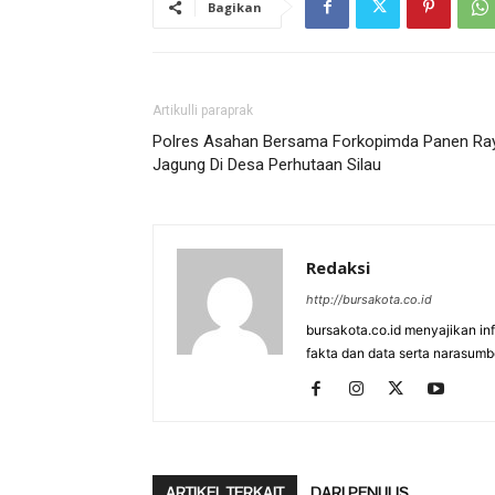
Bagikan
Artikulli paraprak
Polres Asahan Bersama Forkopimda Panen Ra
Jagung Di Desa Perhutaan Silau
Redaksi
http://bursakota.co.id
bursakota.co.id menyajikan in
fakta dan data serta narasumb
ARTIKEL TERKAIT
DARI PENULIS