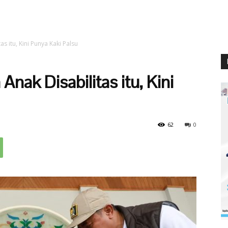
as itu, Kini Punya Kaki Palsu
 Anak Disabilitas itu, Kini
62
0