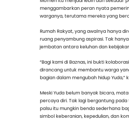
Momen itu menjadi lebih dari sekadar p
menggambarkan peran nyata pemerin
warganya, terutama mereka yang berad
Rumah Rakyat, yang awalnya hanya dira
ruang penyambung aspirasi. Tak hanya 
jembatan antara keluhan dan kebijakan,
“Bagi kami di Baznas, ini bukti kolabor
dirancang untuk membantu warga yang
bagian dalam mengubah hidup Yuda,” ka
Meski Yuda belum banyak bicara, matany
percaya diri. Tak lagi bergantung pada 
palsu itu mungkin benda sederhana bagi
simbol keberanian, kepedulian, dan 