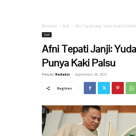
Beranda
Siak
Afni Tepati Janji: Yuda Anak Disabilit
Siak
Afni Tepati Janji: Yuda
Punya Kaki Palsu
Penulis
Redaksi
-
September 28, 2025
Bagikan