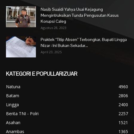
Nasib Suaidi Yahya Usai Kejagung
Mengintruksikan Tunda Pengusutan Kasus
Korupsi Caleg
Agustus 28, 2023
Praktek “Titip Absen” Terbongkar, Bupati Lingga
Nizar : Ini Bukan Sekadar...
April 23, 2025
KATEGORI E POPULLARIZUAR
Natuna
4960
Batam
2806
Lingga
2400
Berita TNI - Polri
2257
Asahan
1521
Anambas
1365