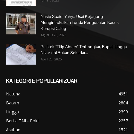
Juli 11, 2025
Nasib Suaidi Yahya Usai Kejagung
Mengintruksikan Tunda Pengusutan Kasus
Korupsi Caleg
Agustus 28, 2023
Praktek “Titip Absen” Terbongkar, Bupati Lingga
Nizar : Ini Bukan Sekadar...
April 23, 2025
KATEGORI E POPULLARIZUAR
Natuna
4951
Batam
2804
Lingga
2399
Berita TNI - Polri
2257
Asahan
1521