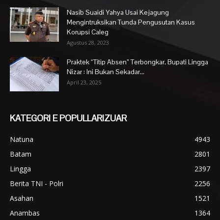
Nasib Suaidi Yahya Usai Kejagung
Mengintruksikan Tunda Pengusutan Kasus
Korupsi Caleg
Agustus 28, 2023
Praktek “Titip Absen” Terbongkar, Bupati Lingga
Nizar : Ini Bukan Sekadar...
April 23, 2025
KATEGORI E POPULLARIZUAR
Natuna
4943
Batam
2801
Lingga
2397
Berita TNI - Polri
2256
Asahan
1521
Anambas
1364