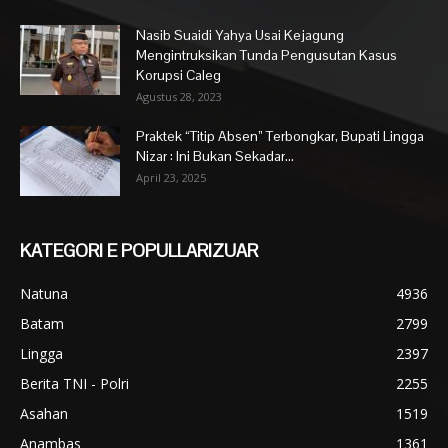
Nasib Suaidi Yahya Usai Kejagung
Mengintruksikan Tunda Pengusutan Kasus
Korupsi Caleg
Agustus 28, 2023
Praktek “Titip Absen” Terbongkar, Bupati Lingga
Nizar : Ini Bukan Sekadar...
April 23, 2025
KATEGORI E POPULLARIZUAR
Natuna
4936
Batam
2799
Lingga
2397
Berita TNI - Polri
2255
Asahan
1519
Anambas
1361