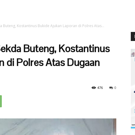
 Buteng, Kostantinus Bukide Ajukan Laporan di Polres Atas...
ekda Buteng, Kostantinus
n di Polres Atas Dugaan
476
0